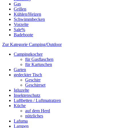
Gas
Grillen
Kühlen/Heizen
Schwimmbecken
Vorzelte
Sale%
Badeboote
Zur Kategorie Camping/Outdoor
Campingkocher
für Gasflaschen
für Kartuschen
Garten
gedeckter Tisch
Geschirr
Geschirrset
Igluzelte
Insektenschutz
Luftbetten / Luftmatratzen
Küche
auf dem Herd
nützliches
Lafuma
Lampen