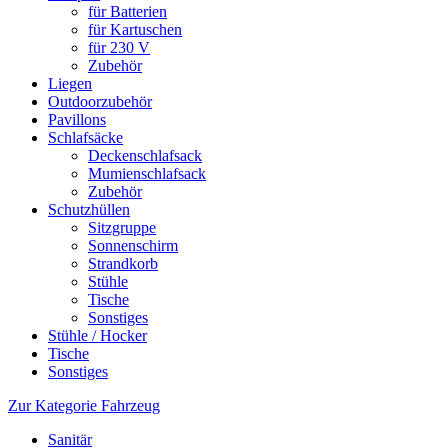
für Batterien
für Kartuschen
für 230 V
Zubehör
Liegen
Outdoorzubehör
Pavillons
Schlafsäcke
Deckenschlafsack
Mumienschlafsack
Zubehör
Schutzhüllen
Sitzgruppe
Sonnenschirm
Strandkorb
Stühle
Tische
Sonstiges
Stühle / Hocker
Tische
Sonstiges
Zur Kategorie Fahrzeug
Sanitär