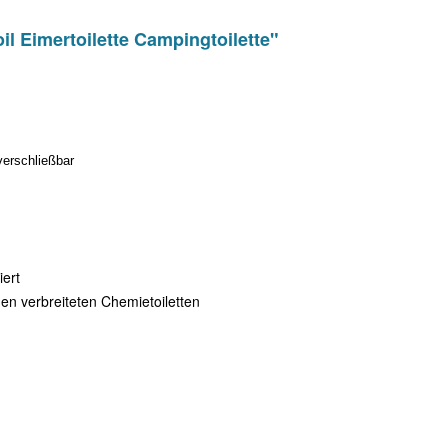
l Eimertoilette Campingtoilette"
verschließbar
iert
den verbreiteten Chemietoiletten