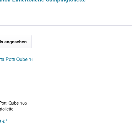
ls angesehen
Potti Qube 165
oilette
 € *