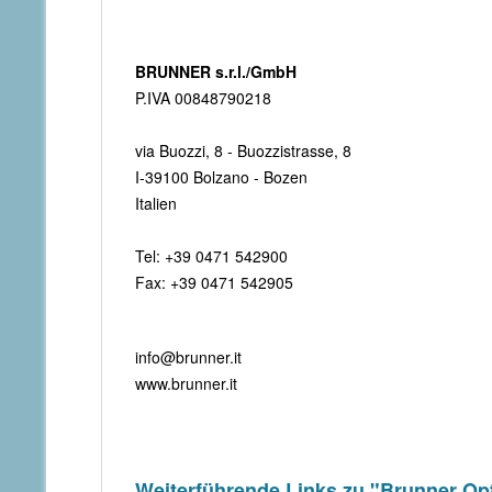
BRUNNER s.r.l./GmbH
P.IVA 00848790218
via Buozzi, 8 - Buozzistrasse, 8
I-39100 Bolzano - Bozen
Italien
Tel: +39 0471 542900
Fax: +39 0471 542905
info@brunner.it
www.brunner.it
Weiterführende Links zu "Brunner Opti