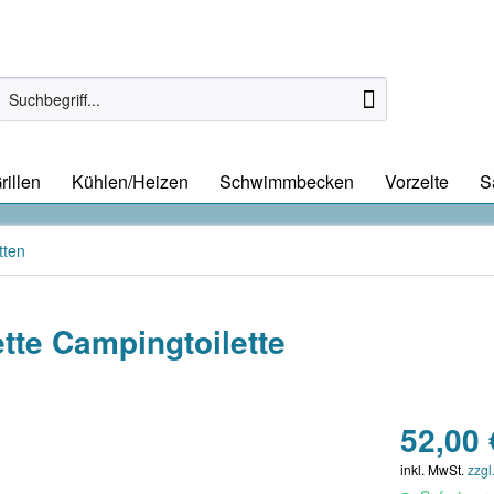
rillen
Kühlen/Heizen
Schwimmbecken
Vorzelte
S
tten
ette Campingtoilette
52,00 
inkl. MwSt.
zzgl