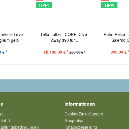
TIPP!
TIPP!
rkeile Level
Telta Luftzelt CORE Drive-
Hahn Reise- u
gnum gelb
Away 390 für...
Salerno G
 € *
ab 180,00 € *
899,00 € 
200,00 € *
ce
Informationen
se
Cookie-Einstellungen
nfahrt
Gaspreise
Zahlungsbedingungen
Katalogbestellung