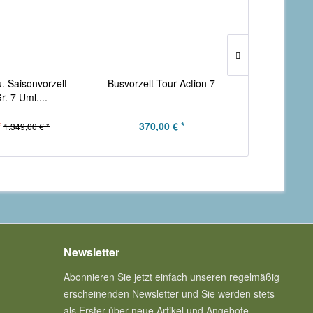
. Saisonvorzelt
Busvorzelt Tour Action 7
Busvorzel
r. 7 Uml....
*
370,00 € *
299
1.349,00 € *
Newsletter
Abonnieren Sie jetzt einfach unseren regelmäßig
erscheinenden Newsletter und Sie werden stets
als Erster über neue Artikel und Angebote