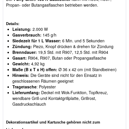
Propan- oder Butangasflaschen betrieben werden.
Details:
Leistung:
2.000 W
Gasverbrauch:
145 g/h
Siedezeit für 1 L Wasser:
6 Min. und 5 Sekunden
Zündung:
Piezo, Knopf drücken & drehen für Zündung
Brenndauer:
19,5 Std. mit R907, 12,5 Std. mit R904
Gasart:
R904, R907, Butan oder Propangasflasche
Gewicht:
4,92 kg
Maße (B x T x H) offen:
Ø 36 x 42 cm (mit Standbeinen)
Hinweis:
Die Geräte sind nicht für den Einsatz in
geschlossenen Räumen geeignet
Tragetasche
: Polyester
Lieferumfang:
Deckel mit Wok-Funktion, Topfkreuz,
wendbare Grill-und Kontaktgrillplatte, Grillrost,
Gasdruckschlauch
Dekorationsartikel und Kartusche gehören nicht zum