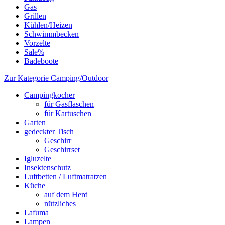
Gas
Grillen
Kühlen/Heizen
Schwimmbecken
Vorzelte
Sale%
Badeboote
Zur Kategorie Camping/Outdoor
Campingkocher
für Gasflaschen
für Kartuschen
Garten
gedeckter Tisch
Geschirr
Geschirrset
Igluzelte
Insektenschutz
Luftbetten / Luftmatratzen
Küche
auf dem Herd
nützliches
Lafuma
Lampen