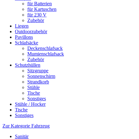
für Batterien
für Kartuschen
für 230 V
Zubehör
Liegen
Outdoorzubehör
Pavillons
Schlafsäcke
Deckenschlafsack
Mumienschlafsack
Zubehör
Schutzhüllen
Sitzgruppe
Sonnenschirm
Strandkorb
Stühle
Tische
Sonstiges
Stühle / Hocker
Tische
Sonstiges
Zur Kategorie Fahrzeug
Sanitär