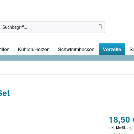
illen
Kühlen/Heizen
Schwimmbecken
Vorzelte
S
Set
18,50 
inkl. MwSt.
zzgl