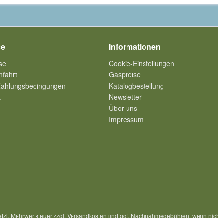
ce
Informationen
se
Cookie-Einstellungen
nfahrt
Gaspreise
Zahlungsbedingungen
Katalogbestellung
t
Newsletter
Über uns
Impressum
setzl. Mehrwertsteuer zzgl.
Versandkosten
und ggf. Nachnahmegebühren, wenn nich