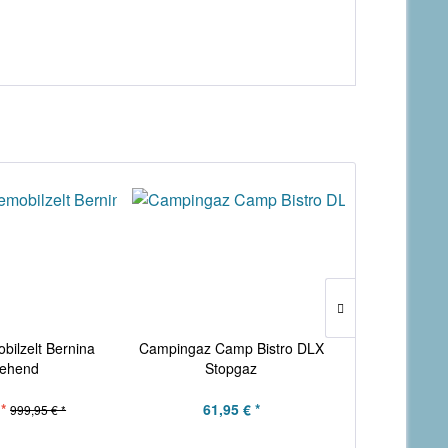
bilzelt Bernina
Campingaz Camp Bistro DLX
DWT Busv
stehend
Stopgaz
*
61,95 € *
395
999,95 € *