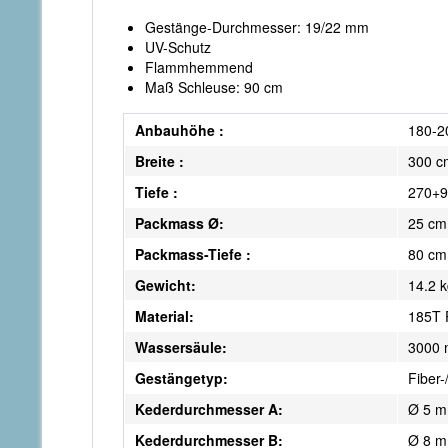
Gestänge-Durchmesser: 19/22 mm
UV-Schutz
Flammhemmend
Maß Schleuse: 90 cm
Anbauhöhe :
180-2
Breite :
300 c
Tiefe :
270+9
Packmass Ø:
25 cm
Packmass-Tiefe :
80 cm
Gewicht:
14.2 
Material:
185T 
Wassersäule:
3000
Gestängetyp:
Fiber
Kederdurchmesser A:
Ø 5 
Kederdurchmesser B:
Ø 8 