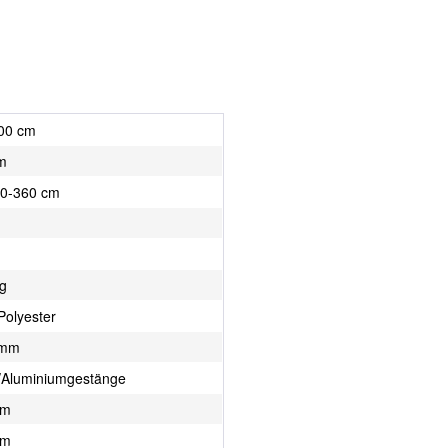
00 cm
m
0-360 cm
kg
Polyester
 mm
-/Aluminiumgestänge
mm
mm