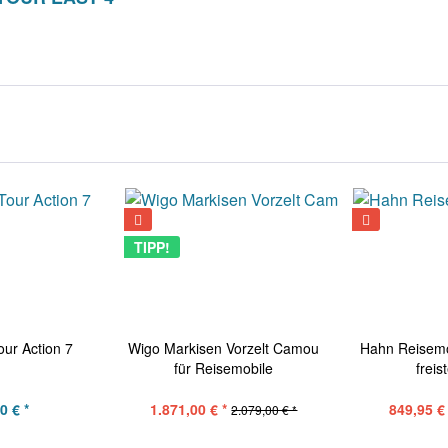
TIPP!
our Action 7
Wigo Markisen Vorzelt Camou
Hahn Reisemo
für Reisemobile
frei
0 € *
1.871,00 € *
849,95 € 
2.079,00 € *