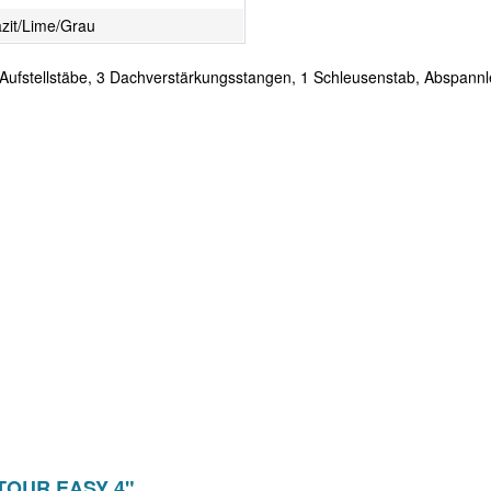
azit/Lime/Grau
2 Aufstellstäbe, 3 Dachverstärkungsstangen, 1 Schleusenstab, Abspann
t TOUR EASY 4"