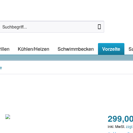
illen
Kühlen/Heizen
Schwimmbecken
Vorzelte
S
te
299,00
inkl. MwSt.
zzgl